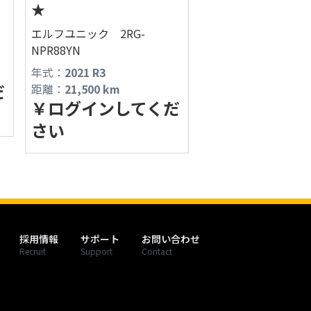
★
フィールドマシナリーAIチャットへようこそ！

エルフユニック 2RG-
NPR88YN
営業時間やサービス内容、商品探しの際にご利
用ください。

年式：
2021 R3
だ
距離：
21,500
km
最新の商品情報は「商品一覧」からもご確認く
￥
ログインしてくだ
さい
https://fmv.bz/shop
採用情報
サポート
お問い合わせ
Recruit
Support
Contact