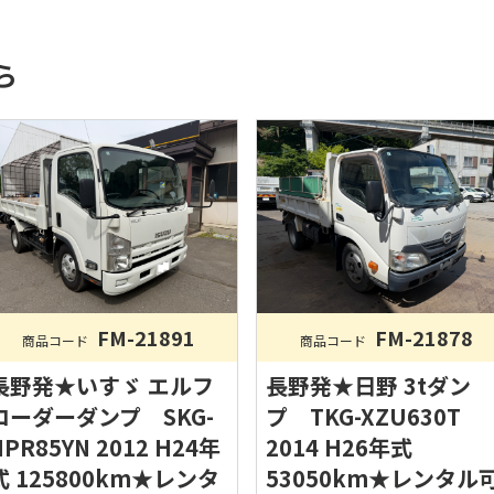
ら
FM-21891
FM-21878
商品コード
商品コード
長野発★いすゞ エルフ
長野発★日野 3tダン
ローダーダンプ SKG-
プ TKG-XZU630T
NPR85YN 2012 H24年
2014 H26年式
式 125800km★レンタ
53050km★レンタル