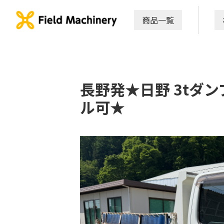
商品一覧
長野発★日野 3tダンプ 
ル可★