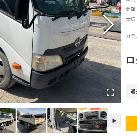
距離
仕様
カテ
ロ
過
▶