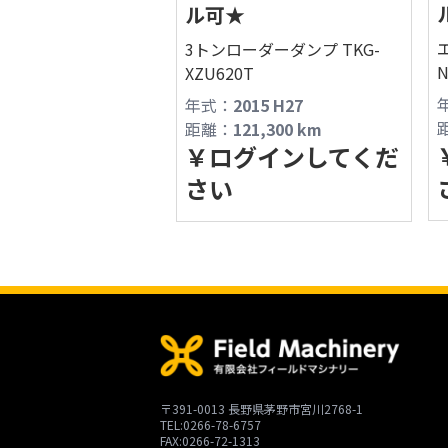
ル可★
3トンローダーダンプ TKG-
N
XZU620T
年式：
2015 H27
距離：
121,300
km
￥
ログインしてくだ
さい
〒391-0013 長野県茅野市宮川2768-1
TEL:0266-78-6757
FAX:0266-72-1313