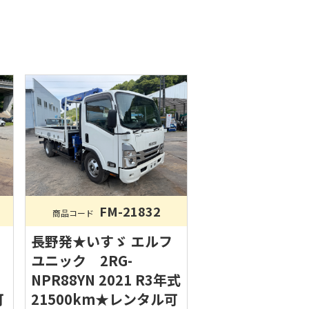
FM-21832
商品コード
長野発★いすゞ エルフ
ユニック 2RG-
NPR88YN 2021 R3年式
可
21500km★レンタル可