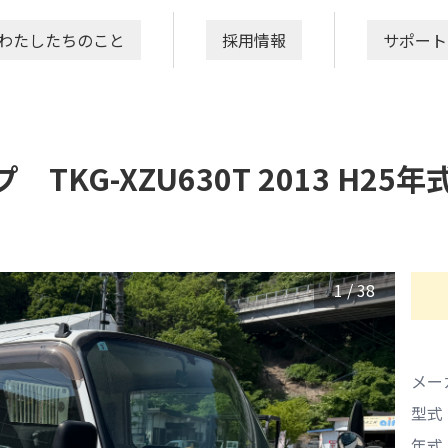
わたしたちのこと
採用情報
サポート
TKG-XZU630T 2013 H25年
1
/
38
メー
型式
年式