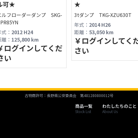
ル可★
★
エルフローダーダンプ SKG-
3tダンプ TKG-XZU630T
PR85YN
年式：
2014 H26
年式：
2012 H24
距離：
53,050
km
￥
ログインしてく
距離：
125,800
km
￥
ログインしてくだ
さい
さい
古物商許可：長野県公安委員会 第481280800012号
商品一覧
わたしたちのこと
Stock List
About Us