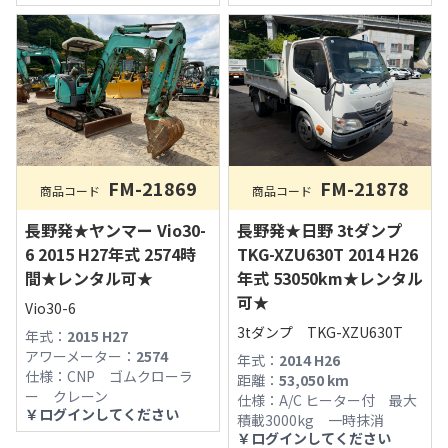
FM-21878
FM-21869
商品コード
商品コード
長野発★日野 3tダンプ
長野発★ヤンマー Vio30-
TKG-XZU630T 2014 H26
6 2015 H27年式 2574時
年式 53050km★レンタル
間★レンタル可★
可★
Vio30-6
3tダンプ TKG-XZU630T
年式：
2015 H27
アワーメーター：
2574
年式：
2014 H26
仕様：
CNP ゴムクローラ
距離：
53,050
km
ー クレーン
仕様：
A/C ヒーター付 最大
￥
ログインしてください
積載3000kg 一時抹消
￥
ログインしてください