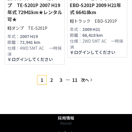
プ TE-S201P 2007 H19
EBD-S201P 2009 H21年
年式 72941km★レンタル
式 66418km
可★
軽トラック EBD-S201P
軽ダンプ TE-S201P
年式：
2009 H21
古物商許可：長野県公安委員会 第481280800012号
距離：
66,418
km
年式：
2007 H19
フィールドマシナリーAIチャットへようこそ！

仕様：
2WD 5MT AC 一時抹
距離：
72,941
km
消
仕様：
4WD 5MT AC 一時抹
￥
ログインしてください
営業時間やサービス内容、商品探しの際にご利
消
￥
ログインしてください
用ください。

〒391-0013 長野県茅野市宮川2768-1
TEL:0266-78-6757
最新の商品情報は「商品一覧」からもご確認く
FAX:0266-72-1313
1
2
3
11
次へ
More pages
https://fmv.bz/shop
商品一覧
Stock List
わたしたちのこと
About Us
採用情報
Recruit