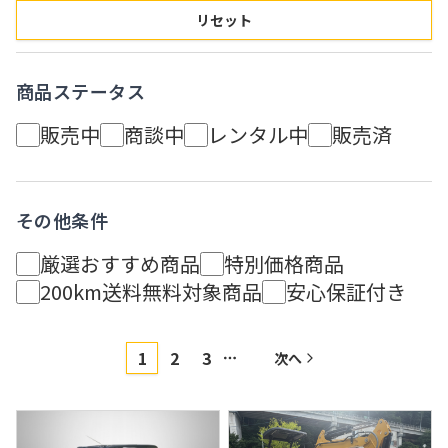
リセット
商品ステータス
販売中
商談中
レンタル中
販売済
その他条件
厳選おすすめ商品
特別価格商品
200km送料無料対象商品
安心保証付き
1
2
3
次へ
More pages