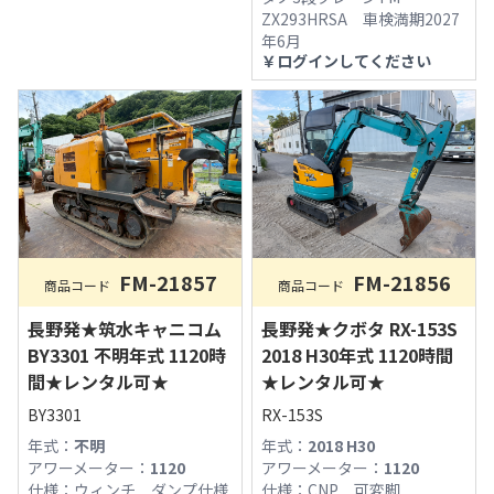
ZX293HRSA 車検満期2027
年6月
￥
ログインしてください
FM-21856
FM-21857
商品コード
商品コード
長野発★クボタ RX-153S
長野発★筑水キャニコム
2018 H30年式 1120時間
BY3301 不明年式 1120時
★レンタル可★
間★レンタル可★
RX-153S
BY3301
年式：
2018 H30
年式：
不明
アワーメーター：
1120
アワーメーター：
1120
仕様：
CNP 可変脚
仕様：
ウィンチ ダンプ仕様