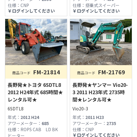
仕様：
搭乗式スイーパー
仕様：
CNP
￥
ログインしてください
￥
ログインしてください
FM-21814
FM-21769
商品コード
商品コード
長野発★トヨタ 6SDTL8
長野発★ヤンマー Vio20-
2012 H24年式 685時間★
3 2011 H23年式 2735時
レンタル可★
間★レンタル可★
6SDTL8
Vio20-3
年式：
2012 H24
年式：
2011 H23
アワーメーター：
685
アワーメーター：
2735
仕様：
ROPS CAB LD BK
仕様：
CNP
￥
ログインしてください
ヒーター