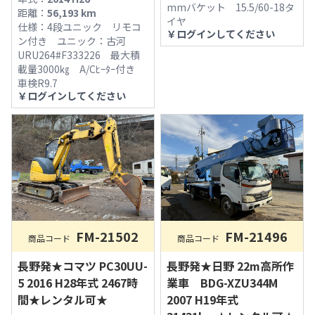
mmバケット 15.5/60-18タ
距離：
56,193
km
イヤ
仕様：
4段ユニック リモコ
￥
ログインしてください
ン付き ユニック：古河
URU264#F333226 最大積
載量3000㎏ A/Cﾋｰﾀｰ付き
車検R9.7
￥
ログインしてください
FM-21502
FM-21496
商品コード
商品コード
長野発★コマツ PC30UU-
長野発★日野 22m高所作
5 2016 H28年式 2467時
業車 BDG-XZU344M
間★レンタル可★
2007 H19年式