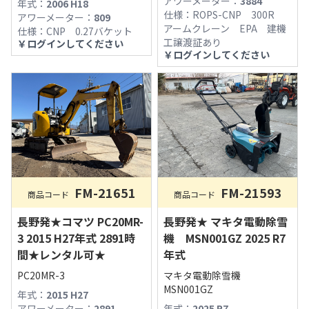
アワーメーター：
3884
年式：
2006 H18
仕様：
ROPS-CNP 300R
アワーメーター：
809
アームクレーン EPA 建機
仕様：
CNP 0.27バケット
工譲渡証あり
￥
ログインしてください
￥
ログインしてください
FM-21651
FM-21593
商品コード
商品コード
長野発★コマツ PC20MR-
長野発★ マキタ電動除雪
3 2015 H27年式 2891時
機 MSN001GZ 2025 R7
間★レンタル可★
年式
PC20MR-3
マキタ電動除雪機
MSN001GZ
年式：
2015 H27
アワーメーター：
2891
年式：
2025 R7