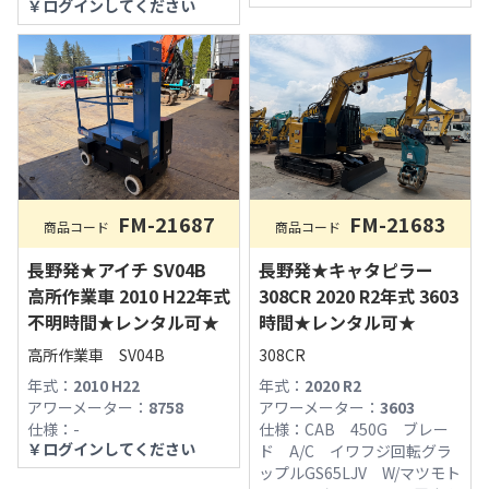
￥
ログインしてください
FM-21683
FM-21687
商品コード
商品コード
長野発★キャタピラー
長野発★アイチ SV04B
308CR 2020 R2年式 3603
高所作業車 2010 H22年式
時間★レンタル可★
不明時間★レンタル可★
308CR
高所作業車 SV04B
年式：
2020 R2
年式：
2010 H22
アワーメーター：
3603
アワーメーター：
8758
仕様：
CAB 450G ブレー
仕様：
-
￥
ログインしてください
ド A/C イワフジ回転グラ
ップルGS65LJV W/マツモト