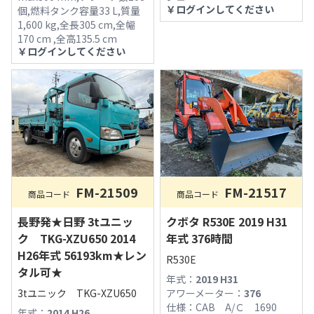
￥
ログインしてください
個,燃料タンク容量33 L,質量
1,600 kg,全長305 cm,全幅
170 cm ,全高135.5 cm
￥
ログインしてください
FM-21509
FM-21517
商品コード
商品コード
長野発★日野 3tユニッ
クボタ R530E 2019 H31
ク TKG-XZU650 2014
年式 376時間
H26年式 56193km★レン
R530E
タル可★
年式：
2019 H31
3tユニック TKG-XZU650
アワーメーター：
376
仕様：
CAB A/Ｃ 1690
年式：
2014 H26