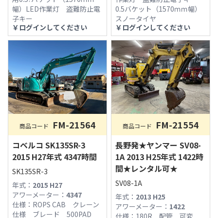
幅）LED作業灯 盗難防止電
0.5バケット（1570ｍｍ幅）
子キー
スノータイヤ
￥
ログインしてください
￥
ログインしてください
FM-21564
FM-21554
商品コード
商品コード
コベルコ SK135SR-3
長野発★ヤンマー SV08-
2015 H27年式 4347時間
1A 2013 H25年式 1422時
間★レンタル可★
SK135SR-3
SV08-1A
年式：
2015 H27
アワーメーター：
4347
年式：
2013 H25
仕様：
ROPS CAB クレーン
アワーメーター：
1422
仕様 ブレード 500PAD
仕様：
180R 配管 可変