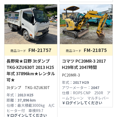
FM-21757
FM-21875
商品コード
商品コード
長野発★日野 3tダンプ
コマツ PC20MR-3 2017
TKG-XZU630T 2013 H25
H29年式 2047時間
年式 37896km★レンタル
PC20MR-3
可★
年式：
2017 H29
3tダンプ TKG-XZU630T
アワーメーター：
2047
仕様：
ROPS CNP 250R ア
年式：
2013 H25
ームクレーン マルチレバー
距離：
37,896
km
￥
ログインしてください
仕様：
最大積載3000kg A/C
ヒーター付 車検R9.7
￥
ログインしてください