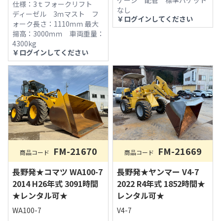
仕様：
3ｔフォークリフト
なし
ディーゼル 3ｍマスト フ
￥
ログインしてください
ォーク長さ：1110ｍｍ 最大
揚高：3000ｍｍ 車両重量：
4300kg
￥
ログインしてください
FM-21670
FM-21669
商品コード
商品コード
長野発★コマツ WA100-7
長野発★ヤンマー V4-7
2014 H26年式 3091時間
2022 R4年式 1852時間★
★レンタル可★
レンタル可★
WA100-7
V4-7