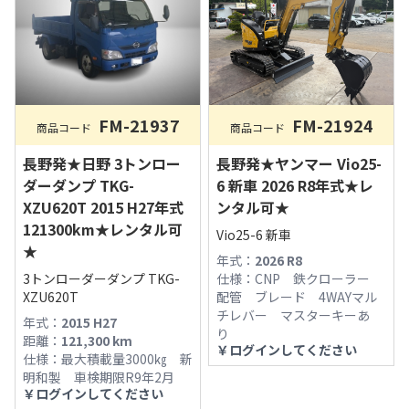
FM-21924
FM-21937
商品コード
商品コード
長野発★ヤンマー Vio25-
長野発★日野 3トンロー
6 新車 2026 R8年式★レ
ダーダンプ TKG-
ンタル可★
XZU620T 2015 H27年式
121300km★レンタル可
Vio25-6 新車
★
年式：
2026 R8
仕様：
CNP 鉄クローラー
3トンローダーダンプ TKG-
配管 ブレード 4WAYマル
XZU620T
チレバー マスターキーあ
年式：
2015 H27
り
距離：
121,300
km
￥
ログインしてください
仕様：
最大積載量3000㎏ 新
明和製 車検期限R9年2月
￥
ログインしてください