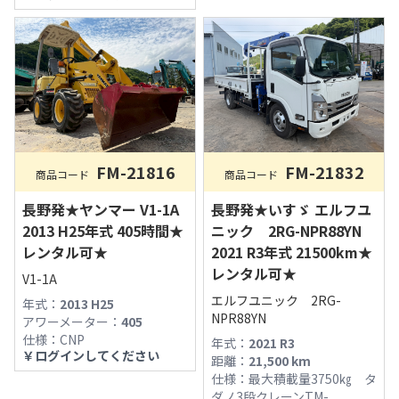
FM-21832
FM-21816
商品コード
商品コード
長野発★いすゞ エルフユ
長野発★ヤンマー V1-1A
ニック 2RG-NPR88YN
2013 H25年式 405時間★
2021 R3年式 21500km★
レンタル可★
レンタル可★
V1-1A
エルフユニック 2RG-
年式：
2013 H25
NPR88YN
アワーメーター：
405
仕様：
CNP
年式：
2021 R3
￥
ログインしてください
距離：
21,500
km
仕様：
最大積載量3750㎏ タ
ダノ3段クレーンTM-