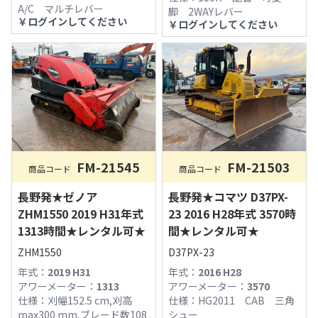
A/C マルチレバー
脚 2WAYレバー
￥
ログインしてください
￥
ログインしてください
FM-21545
FM-21503
商品コード
商品コード
長野発★ゼノア
長野発★コマツ D37PX-
ZHM1550 2019 H31年式
23 2016 H28年式 3570時
1313時間★レンタル可★
間★レンタル可★
ZHM1550
D37PX-23
年式：
2019 H31
年式：
2016 H28
アワーメーター：
1313
アワーメーター：
3570
仕様：
刈幅152.5 cm,刈高
仕様：
HG2011 CAB 三角
max300 mm,ブレード数108
シュー