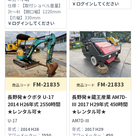
￥
ログインしてください
仕様：
【取付ショベル重量】
3t〜4t 【開口幅】1220mm
【爪幅】330mm
￥
ログインしてください
FM-21833
FM-21835
商品コード
商品コード
長野発★蔵王産業 AM7D-
長野発★クボタ U-17
III 2017 H29年式 450時間
2014 H26年式 2550時間
★レンタル可★
★レンタル可★
AM7D-III
U-17
年式：
2017 H29
年式：
2014 H26
アワーメーター：
450
アワーメーター：
2550