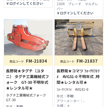
￥
ログインしてください
230R ブレード マルチレ
バー
￥
ログインしてください
FM-21834
FM-21837
商品コード
商品コード
長野発★タグチ（ユタ
長野発★コマツ ﾌｫｰｸﾘﾌﾄﾂ
ニ） タグチ工業機械式フ
ﾒ 4VG31-0 不明年式 ₋時
ォーク GT-30 不明年式
間★レンタル可★
★レンタル可★
ﾌｫｰｸﾘﾌﾄﾂﾒ 4VG31-0
タグチ工業機械式フォーク
年式：
不明
GT-30
アワーメーター：
₋
仕様：
＊
年式：
不明