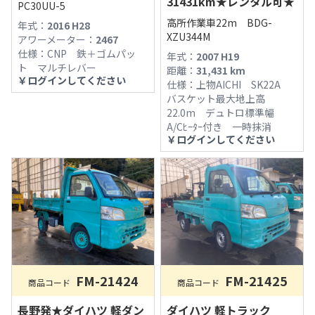
31431km★レンタル可★
PC30UU-5
高所作業車22m BDG-
年式：
2016 H28
XZU344M
アワーメーター：
2467
仕様：
CNP 鉄＋ゴムパッ
年式：
2007 H19
ト マルチレバー
距離：
31,431
km
￥
ログインしてください
仕様：
上物AICHI SK22A
バスケット最大地上高
22.0m デュトロ標準幅
A/Cﾋｰﾀｰ付き 一時抹消
￥
ログインしてください
FM-21424
FM-21425
商品コード
商品コード
長野発★ダイハツ 軽ダン
ダイハツ 軽トラック