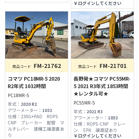
￥
ログインしてください
FM-21762
FM-21701
商品コード
商品コード
コマツ PC18MR-5 2020
長野発★コマツ PC55MR-
R2年式 1032時間
5 2021 R3年式 1853時間
★レンタル可★
PC18MR-5
PC55MR-5
年式：
2020 R2
アワーメーター：
1032
年式：
2021 R3
仕様：
230G+PAD ROPS
アワーメーター：
1853
CNP ブレーカー 配管 マ
仕様：
ROPS-CNP クレー
ルチレバー 建機工譲渡書あ
ン EPA 譲渡証あり
り
￥
ログインしてください