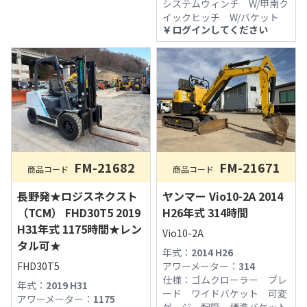
システムウィンチ W/甲南ク
イックヒッチ W/バケット
￥
ログインしてください
FM-21682
FM-21671
商品コード
商品コード
長野発★ロジスネクスト
ヤンマー Vio10-2A 2014
（TCM） FHD30T5 2019
H26年式 314時間
H31年式 1175時間★レン
Vio10-2A
タル可★
年式：
2014 H26
FHD30T5
アワーメーター：
314
仕様：
ゴムクローラー ブレ
年式：
2019 H31
ード ワイドバケット 可変
アワーメーター：
1175
ゲージ 配管 標準バケット