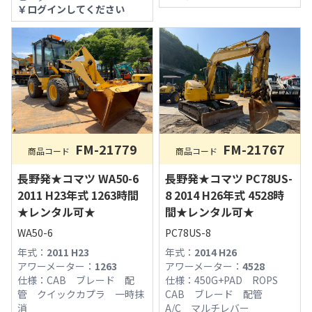
￥
ログインしてください
FM-21779
FM-21767
商品コード
商品コード
長野発★コマツ WA50-6
長野発★コマツ PC78US-
2011 H23年式 1263時間
8 2014 H26年式 4528時
★レンタル可★
間★レンタル可★
WA50-6
PC78US-8
年式：
2011 H23
年式：
2014 H26
アワーメーター：
1263
アワーメーター：
4528
仕様：
CAB ブレード 配
仕様：
450G+PAD ROPS
管 クイックカプラ 一時抹
CAB ブレード 配管
消
A/C マルチレバー