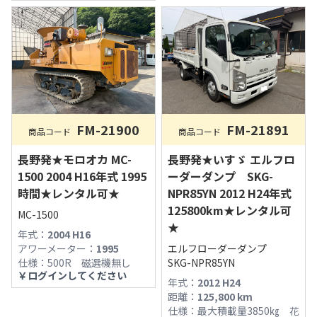
FM-21891
FM-21900
商品コード
商品コード
長野発★いすゞ エルフロ
長野発★モロオカ MC-
ーダーダンプ SKG-
1500 2004 H16年式 1995
NPR85YN 2012 H24年式
時間★レンタル可★
125800km★レンタル可
MC-1500
★
年式：
2004 H16
エルフローダーダンプ
アワーメーター：
1995
SKG-NPR85YN
仕様：
500R 磁選機無し
￥
ログインしてください
年式：
2012 H24
距離：
125,800
km
仕様：
最大積載量3850㎏ 花