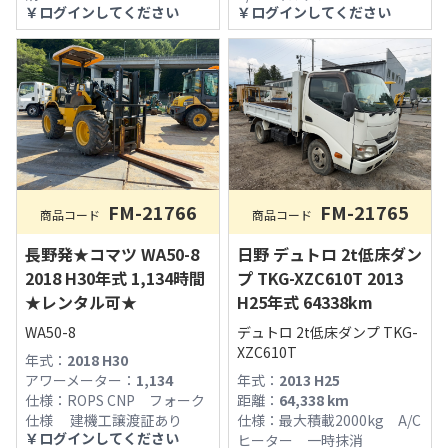
￥
ログインしてください
￥
ログインしてください
FM-21766
FM-21765
商品コード
商品コード
長野発★コマツ WA50-8
日野 デュトロ 2t低床ダン
2018 H30年式 1,134時間
プ TKG-XZC610T 2013
★レンタル可★
H25年式 64338km
WA50-8
デュトロ 2t低床ダンプ TKG-
XZC610T
年式：
2018 H30
アワーメーター：
1,134
年式：
2013 H25
仕様：
ROPS CNP フォーク
距離：
64,338
km
仕様 建機工譲渡証あり
仕様：
最大積載2000kg A/C
￥
ログインしてください
ヒーター 一時抹消