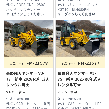
仕様：
ROPS-CNP 250G＋
仕様：
パワーソースキット
パッド マルチレバー
XGT10 BL4080F付
￥
ログインしてください
￥
ログインしてください
FM-21578
FM-21577
商品コード
商品コード
長野発★ヤンマー V3-
長野発★ヤンマー V3-
7S 新車 2026 R8年式★
7S 新車 2026 R8年式★
レンタル可★
レンタル可★
V3-7S 新車
V3-7S 新車
年式：
2026 R8
年式：
2026 R8
仕様：
CAB ヒーター 除雪
仕様：
CAB ヒーター LED
用0.5?バケット（1570ｍｍ
作業灯 盗難防止電子キー