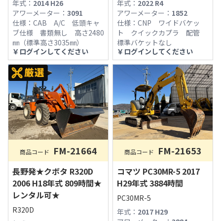
年式：
2014 H26
年式：
2022 R4
アワーメーター：
3091
アワーメーター：
1852
仕様：
CAB A/C 低頭キャ
仕様：
CNP ワイドバケッ
ブ仕様 書類無し 高さ2480
ト クイックカプラ 配管
㎜（標準高さ3035㎜）
標準バケットなし
￥
ログインしてください
￥
ログインしてください
FM-21664
FM-21653
商品コード
商品コード
長野発★クボタ R320D
コマツ PC30MR-5 2017
2006 H18年式 809時間★
H29年式 3884時間
レンタル可★
PC30MR-5
R320D
年式：
2017 H29