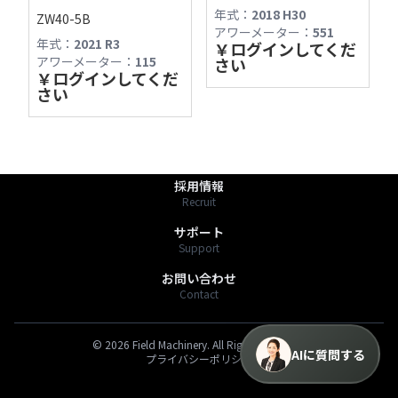
用ください。

年式：
2018 H30
ZW40-5B
〒391-0013 長野県茅野市宮川2768-1
アワーメーター：
551
TEL:0266-78-6757
年式：
2021 R3
最新の商品情報は「商品一覧」からもご確認く
￥
ログインしてくだ
FAX:0266-72-1313
アワーメーター：
115
さい
￥
ログインしてくだ
https://fmv.bz/shop
さい
商品一覧
Stock List
わたしたちのこと
About Us
採用情報
Recruit
サポート
Support
お問い合わせ
Contact
©
2026
Field Machinery. All Rights Reserved.
AIに質問する
プライバシーポリシー