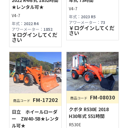
★レンタル可★
V4-7
V4-7
年式：
2023 R5
アワーメーター：
73
年式：
2022 R4
￥
ログインしてくだ
アワーメーター：
1852
さい
￥
ログインしてくだ
さい
FM-08030
商品コード
FM-17202
商品コード
古物商許可：長野県公安委員会 第481280800012号
クボタ R530E 2018
日立 ホイールローダ
フィールドマシナリーAIチャットへようこそ！

H30年式 551時間
ー ZW40-5B★レンタ
R530E
営業時間やサービス内容、商品探しの際にご利
ル可★