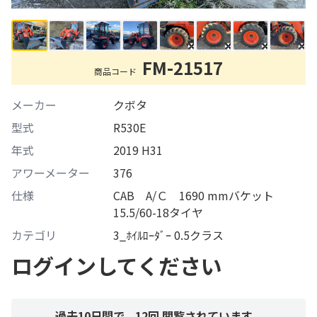
FM-21517
商品コード
メーカー
クボタ
型式
R530E
年式
2019 H31
アワーメーター
376
仕様
CAB A/Ｃ 1690 mmバケット
15.5/60-18タイヤ
カテゴリ
3_ﾎｲﾙﾛｰﾀﾞｰ 0.5クラス
ログインしてください
過去10日間で、
12
回 閲覧されています。